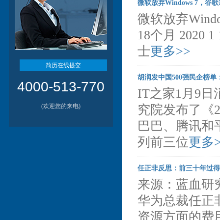
微软放弃Windows 7，谷
微软放弃Wind
18个月 2020
士
更多>>
简历在线提交
胡润发中国500强民企榜
4000-513-770
IT之家1月9
(欢迎您的来电)
究院发布了《2
巴巴、腾讯和平
列前三位
更多>
任正非反思：前三十年过得
来源：蓝血研究（I
华为总裁任正
资源方面的费