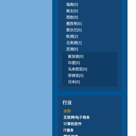
瑞典[0]
南太[0]
西欧[0]
墨西哥[0]
爱尔兰[5]
欧洲[2]
北美洲[3]
亚洲[0]
新加坡[0]
印度[0]
马来西亚[0]
菲律宾[0]
日本[0]
行业
全部
互联网/电子商务
计算机软件
IT服务