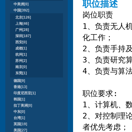
职位描述
中美洲[0]
中国[392]
岗位职责
北京[126]
上海[46]
1、负责无人
广州[28]
化工作；

深圳[187]
西安[0]
2、负责手持
成都[1]
杭州[1]
3、负责研究算
苏州[2]
南京[0]
4、负责与算法
东莞[1]
德国[9]
香港[13]
职位要求:

印度尼西亚[1]
韩国[1]
1、计算机、
拉丁美洲[0]
中东[0]
2、对控制理
台湾[1]
英国[19]
者优先考虑；

美国[27]