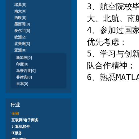
3、航空院校
瑞典[0]
南太[0]
大、北航、南
西欧[0]
墨西哥[0]
4、参加过国
爱尔兰[5]
欧洲[2]
优先考虑； 

北美洲[3]
亚洲[0]
5、学习与创
新加坡[0]
队合作精神；

印度[0]
马来西亚[0]
6、熟悉MATL
菲律宾[0]
日本[0]
行业
全部
互联网/电子商务
计算机软件
IT服务